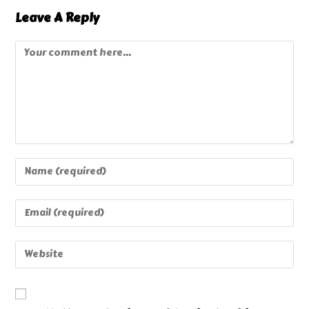
Leave A Reply
Comment
Enter
Your
Name
Enter
Or
Your
Username
Email
Enter
To
Address
Your
Comment
To
Website
Comment
URL