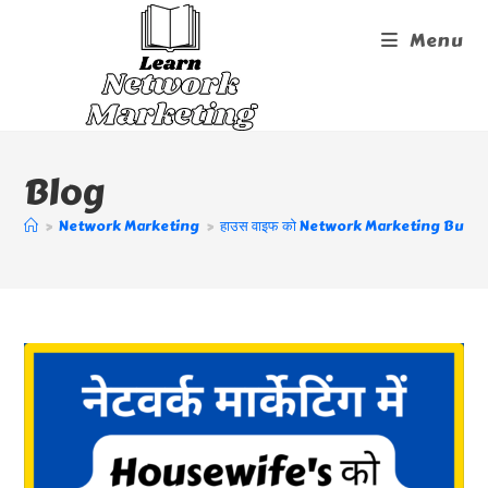
Skip
Menu
To
Content
Blog
>
Network Marketing
>
हाउस वाइफ को Network Marketing Business