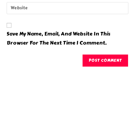
Email
Enter
To
Address
Your
Comment
To
Website
Comment
URL
Save My Name, Email, And Website In This
(optional)
Browser For The Next Time I Comment.