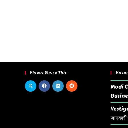
Please Share This
Recen
Modi C
Busine
Vestige
जानकारी ह