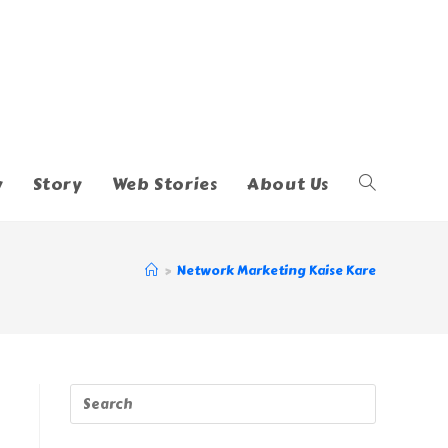
y
Story
Web Stories
About Us
Toggle
Website
>
Network Marketing Kaise Kare
Search