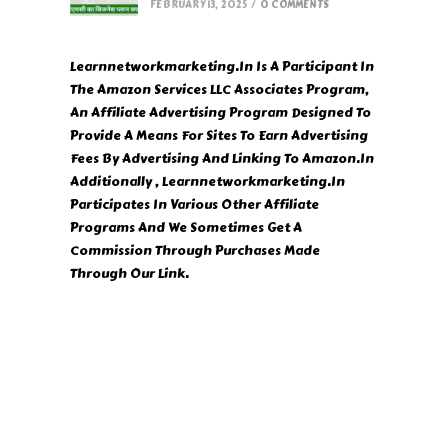
FEBRUARY 13, 2025
/
0 COMMENTS
Learnnetworkmarketing.In Is A Participant In
The Amazon Services LLC Associates Program,
An Affiliate Advertising Program Designed To
Provide A Means For Sites To Earn Advertising
Fees By Advertising And Linking To Amazon.In
Additionally , Learnnetworkmarketing.In
Participates In Various Other Affiliate
Programs And We Sometimes Get A
Commission Through Purchases Made
Through Our Link.