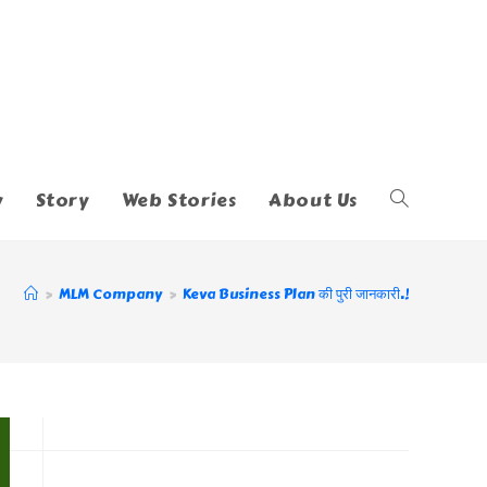
y
Story
Web Stories
About Us
Toggle
Website
>
MLM Company
>
Keva Business Plan की पुरी जानकारी.!
Search