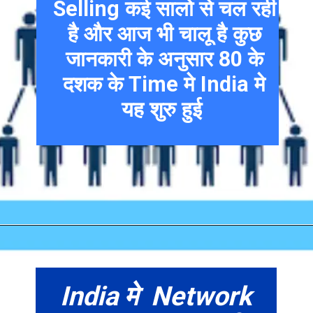
Selling कई सालो से चल रही
है और आज भी चालू है कुछ
जानकारी के अनुसार 80 के
दशक के Time मे India मे
यह शुरु हुई
India मे Network